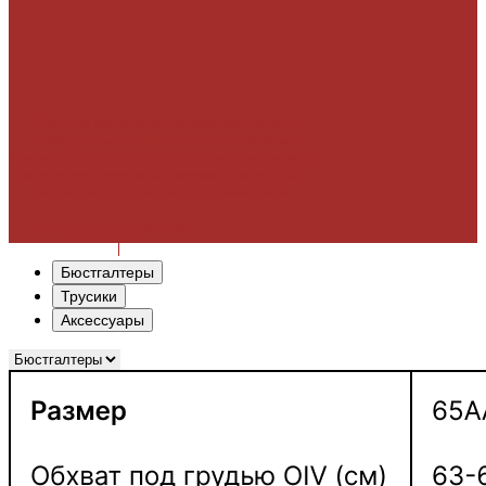
Если вы не нашли с
воего размера
или у вас есть
индивидуальные
предпочтения
по модели белья
(например, вы хотите поменять модель верха или низа),
наша команда учтет ваши пожелания. Для этого вам
необходимо оформить
индивидуальный заказ
индивидуальный заказ
Бюстгалтеры
Трусики
Аксессуары