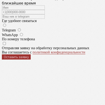
Контакты
ближайшее время
Лифы
Email
Политика конфиденциальности
Договор оферта
Разработка сайта
Для большой груди
Где удобнее связаться
Комплекты
Аксессуары
Telegram
WhatsApp
По номеру телефона
Отправляя заявку на обработку персональных данных
Вы соглашаетесь с
политикой конфиденциальности
Оставить заявку