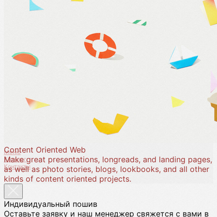
пошив нижнего
белья
Каталог
Новинки
Instagram
Content Oriented Web
Меню
Make great presentations, longreads, and landing pages,
Каталог
Контакты
as well as photo stories, blogs, lookbooks, and all other
Покупателям
kinds of content oriented projects.
Хиты
Telegram канал
Отзывы
Трусики
Индивидуальный пошив
Вконтакте
Оставьте заявку и наш менеджер свяжется с вами в