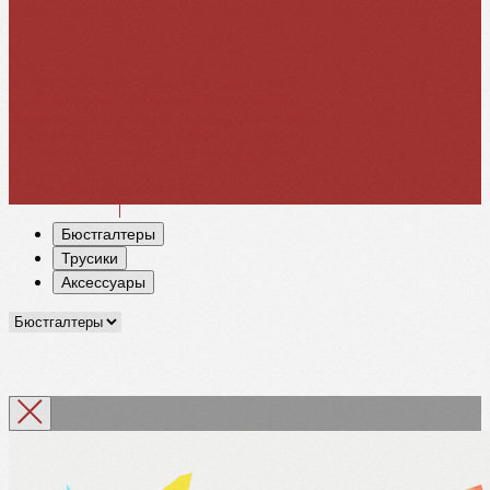
Если вы не нашли с
воего размера
или у вас есть
индивидуальные
предпочтения
по модели белья
(например, вы хотите поменять модель верха или низа),
наша команда учтет ваши пожелания. Для этого вам
необходимо оформить
индивидуальный заказ
индивидуальный заказ
Бюстгалтеры
Трусики
Аксессуары
Индивидуальный