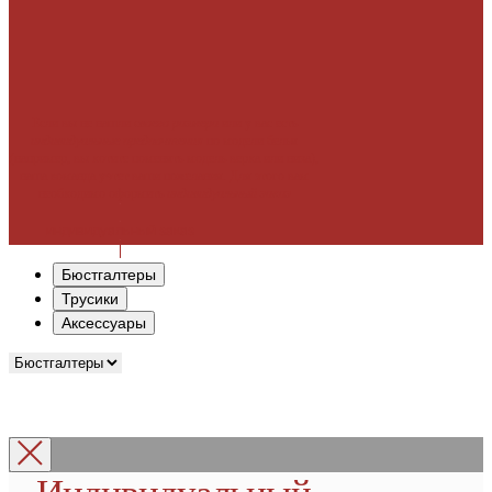
Если вы не нашли с
воего размера
или у вас есть
индивидуальные
предпочтения
по модели белья
(например, вы хотите поменять модель верха или низа),
наша команда учтет ваши пожелания. Для этого вам
необходимо оформить
индивидуальный заказ
индивидуальный заказ
Бюстгалтеры
Трусики
Аксессуары