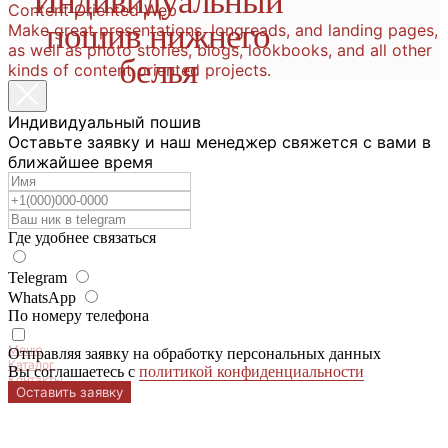
Индивидуальный
Content Oriented Web
пошив нижнего
Make great presentations, longreads, and landing pages,
as well as photo stories, blogs, lookbooks, and all other
белья
kinds of content oriented projects.
Индивидуальный пошив
Оставьте заявку и наш менеджер свяжется с вами в
ближайшее время
Где удобнее связаться
Telegram
WhatsApp
Каталог
По номеру телефона
Новинки
Instagram
Меню
Отправляя заявку на обработку персональных данных
Каталог
Вы соглашаетесь с
политикой конфиденциальности
Контакты
Оставить заявку
Покупателям
Хиты
Telegram канал
Отзывы