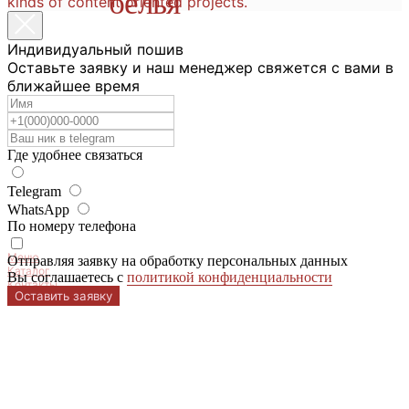
белья
kinds of content oriented projects.
Индивидуальный пошив
Оставьте заявку и наш менеджер свяжется с вами в
ближайшее время
Где удобнее связаться
Telegram
WhatsApp
Каталог
По номеру телефона
Новинки
Instagram
Меню
Отправляя заявку на обработку персональных данных
Каталог
Вы соглашаетесь с
политикой конфиденциальности
Контакты
Оставить заявку
Покупателям
Хиты
Telegram канал
Отзывы
Трусики
Вконтакте
Контакты
Лифы
Email