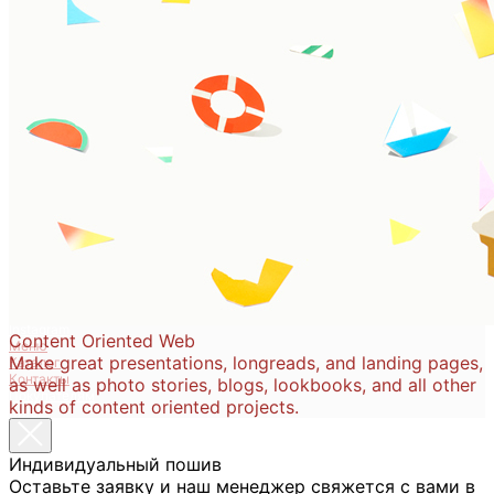
пошив нижнего
белья
Каталог
Новинки
Instagram
Content Oriented Web
Меню
Make great presentations, longreads, and landing pages,
Каталог
Контакты
as well as photo stories, blogs, lookbooks, and all other
Покупателям
kinds of content oriented projects.
Хиты
Telegram канал
Отзывы
Трусики
Индивидуальный пошив
Вконтакте
Оставьте заявку и наш менеджер свяжется с вами в