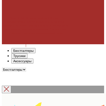
Если вы не нашли с
воего размера
или у вас есть
индивидуальные
предпочтения
по модели белья
(например, вы хотите поменять модель верха или низа),
наша команда учтет ваши пожелания. Для этого вам
необходимо оформить
индивидуальный заказ
индивидуальный заказ
Бюстгалтеры
Трусики
Аксессуары
Индивидуальный